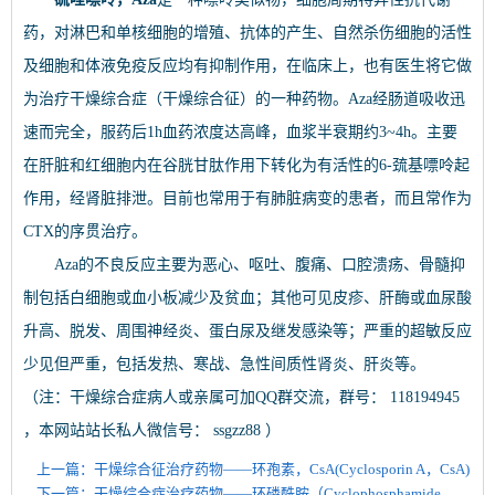
药，对淋巴和单核细胞的增殖、抗体的产生、自然杀伤细胞的活性
及细胞和体液免疫反应均有抑制作用，在临床上，也有医生将它做
为治疗干燥综合症（干燥综合征）的一种药物。Aza经肠道吸收迅
速而完全，服药后1h血药浓度达高峰，血浆半衰期约3~4h。主要
在肝脏和红细胞内在谷胱甘肽作用下转化为有活性的6-巯基嘌呤起
作用，经肾脏排泄。目前也常用于有肺脏病变的患者，而且常作为
CTX的序贯治疗。
Aza的不良反应主要为恶心、呕吐、腹痛、口腔溃疡、骨髓抑
制包括白细胞或血小板减少及贫血；其他可见皮疹、肝酶或血尿酸
升高、脱发、周围神经炎、蛋白尿及继发感染等；严重的超敏反应
少见但严重，包括发热、寒战、急性间质性肾炎、肝炎等。
（注：干燥综合症病人或亲属可加QQ群交流，群号： 118194945
，本网站站长私人微信号： ssgzz88 ）
上一篇：干燥综合征治疗药物——环孢素，CsA(Cyclosporin A，CsA)
下一篇：干燥综合症治疗药物——环磷酰胺（Cyclophosphamide，