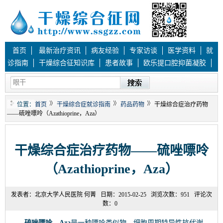
首页
最新治疗资讯
病友经验
专家访谈
医学资料
就
诊指南
干燥综合征知识库
患者故事
欧乐提口腔抑菌凝胶
位置：
首页
干燥综合症就诊指南
药品药物
干燥综合症治疗药物
——硫唑嘌呤（Azathioprine，Aza）
干燥综合症治疗药物——硫唑嘌呤
（Azathioprine，Aza）
发表者：
北京大学人民医院 何菁
日期：
2015-02-25
浏览次数：
951
评论次
数：
0
硫唑嘌呤，Aza
是一种嘌呤类似物，细胞周期特异性抗代谢